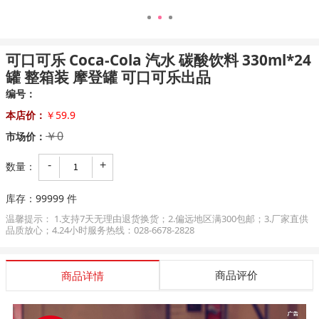
1
2
3
可口可乐 Coca-Cola 汽水 碳酸饮料 330ml*24
罐 整箱装 摩登罐 可口可乐出品
编号：
本店价：
￥59.9
￥0
市场价：
-
+
数量：
库存：
99999
件
温馨提示： 1.支持7天无理由退货换货；2.偏远地区满300包邮；3.厂家直供
品质放心；4.24小时服务热线：028-6678-2828
商品评价
商品详情