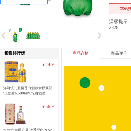
本站
温馨提示： 
2828
销售排行榜
商品详情
商品评价
￥44.9
洋河镇九五至尊白酒粮食原浆酒
52度酒水500ml*6坛白酒整
￥56.9
水井坊 臻酿八号 浓香型白酒 52