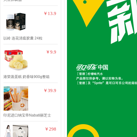
￥13.9
以岭 连花清瘟胶囊 24粒
￥9.9
港荣蒸蛋糕 奶香味900g整箱
￥39.9
印尼进口纳宝帝Nabati丽芝士
￥298