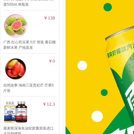
度500ml 单瓶装
￥138
广西 红心芭乐果 5斤 简装 番石榴
新鲜水果 产地直发
￥0
自然故事 海南三亚贵妃芒 芒果5
斤装
￥12.3
康麦斯深海鱼油软胶囊原装进口
大豆卵磷脂