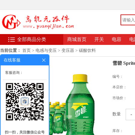
全部商品分类
商城首页
开关
电容
电
当前位置：
首页
>
电感与变压
>
变压器
>
碳酸饮料
在线客服
雪碧 Spr
客服咨询：
编号：
本店价：
市场价：
-
数量
库存：
扫一扫，关注微信公众号