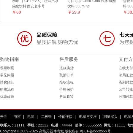
橙味汽水
可口可乐 Coca-Cola 汽水 碳酸
雪碧 Sprite 柠檬味 汽水 碳酸饮
珍
饮料 330ml*2
料 300ml*24
33
￥59.9
￥38.9
￥
购物指南
售后服务
支付方
发票制度
退款换货
在线支付
常见问题
取消订单
邮局汇款
拍卖须知
维权流程
货到付款
购物流程
价格保护
公司转账
优惠政策
售后政策
分期付款
开关
|
电容
|
电阻
|
二极管
|
传输连接
|
电感与变压
|
测量探头
|
电源
联系人：
11111
手机：
22222
电话：
44444
邮件：
55555555
网址：
11111
地
Copyright © 2009-2025 高能元器件商城 版权所有
粤ICP备xxxxxxxx号