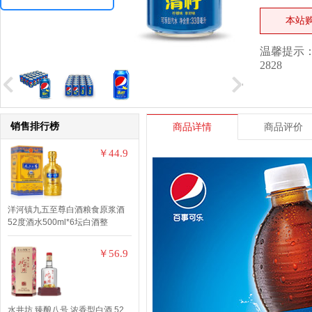
本站
温馨提示： 
2828
销售排行榜
商品详情
商品评价
￥44.9
洋河镇九五至尊白酒粮食原浆酒
52度酒水500ml*6坛白酒整
￥56.9
水井坊 臻酿八号 浓香型白酒 52