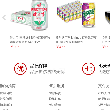
 碳
健力宝 国潮1984经典罐橙蜜味
美年达可乐 Mirinda 百香果菠萝
怡泉 S
运动碳酸饮料330ml*24
味 果味汽水 低糖酸甜
打水 
￥56.9
￥43.9
￥69
购物指南
售后服务
支付方
发票制度
退款换货
在线支付
常见问题
取消订单
邮局汇款
拍卖须知
维权流程
货到付款