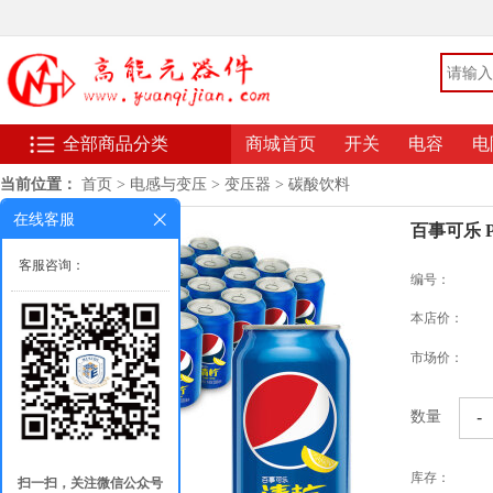
全部商品分类
商城首页
开关
电容
电
当前位置：
首页
>
电感与变压
>
变压器
>
碳酸饮料
在线客服
百事可乐 P
客服咨询：
编号：
本店价：
市场价：
-
数量
库存：
扫一扫，关注微信公众号