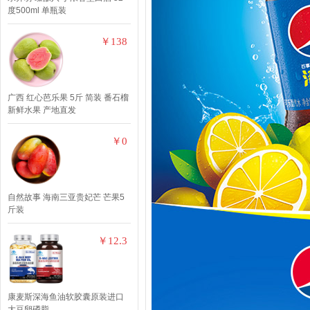
度500ml 单瓶装
￥138
广西 红心芭乐果 5斤 简装 番石榴
新鲜水果 产地直发
￥0
自然故事 海南三亚贵妃芒 芒果5
斤装
￥12.3
康麦斯深海鱼油软胶囊原装进口
大豆卵磷脂