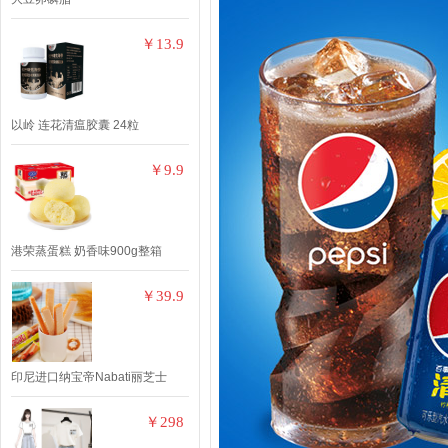
￥13.9
以岭 连花清瘟胶囊 24粒
￥9.9
港荣蒸蛋糕 奶香味900g整箱
￥39.9
印尼进口纳宝帝Nabati丽芝士
￥298