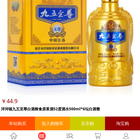
￥44.9
洋河镇九五至尊白酒粮食原浆酒52度酒水500ml*6坛白酒整
本站购买
加入购物车
京东购
淘宝购
高能元器件|高功率元器件|高压元器件|高能电子元器件网
粤ICP备xxxxxxxx号