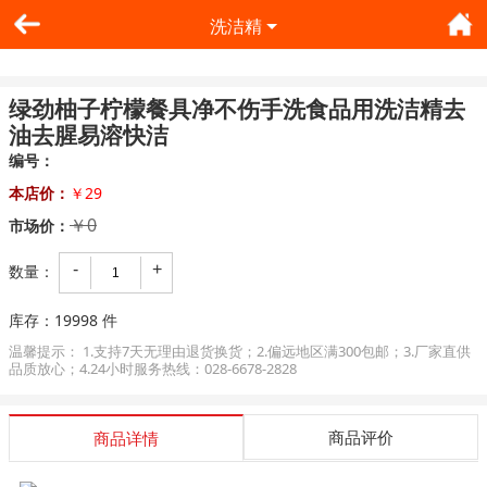
洗洁精
1
2
绿劲柚子柠檬餐具净不伤手洗食品用洗洁精去
油去腥易溶快洁
编号：
本店价：
￥29
￥0
市场价：
-
+
数量：
库存：
19998
件
温馨提示： 1.支持7天无理由退货换货；2.偏远地区满300包邮；3.厂家直供
品质放心；4.24小时服务热线：028-6678-2828
商品评价
商品详情