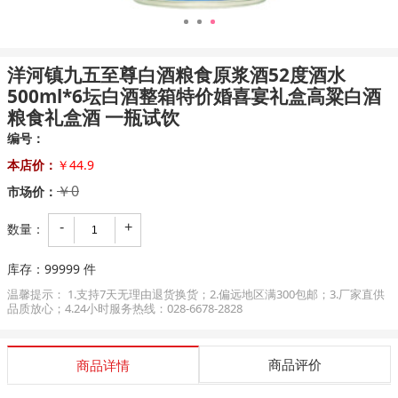
1
2
3
洋河镇九五至尊白酒粮食原浆酒52度酒水
500ml*6坛白酒整箱特价婚喜宴礼盒高粱白酒
粮食礼盒酒 一瓶试饮
编号：
本店价：
￥44.9
￥0
市场价：
-
+
数量：
库存：
99999
件
温馨提示： 1.支持7天无理由退货换货；2.偏远地区满300包邮；3.厂家直供
品质放心；4.24小时服务热线：028-6678-2828
商品评价
商品详情