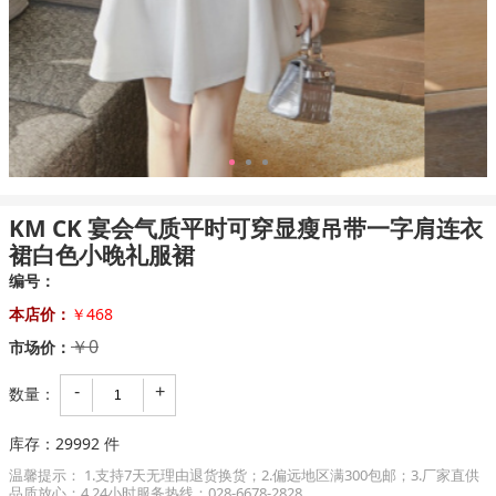
1
2
3
KM CK 宴会气质平时可穿显瘦吊带一字肩连衣
裙白色小晚礼服裙
编号：
本店价：
￥468
￥0
市场价：
-
+
数量：
库存：
29992
件
温馨提示： 1.支持7天无理由退货换货；2.偏远地区满300包邮；3.厂家直供
品质放心；4.24小时服务热线：028-6678-2828