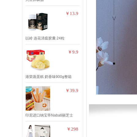
￥13.9
以岭 连花清瘟胶囊 24粒
￥9.9
港荣蒸蛋糕 奶香味900g整箱
￥39.9
印尼进口纳宝帝Nabati丽芝士
￥298