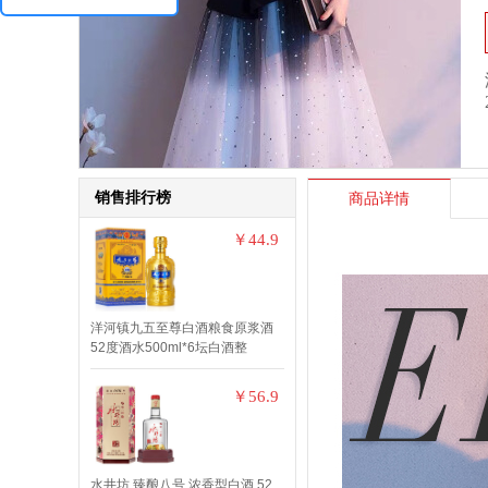
销售排行榜
商品详情
￥44.9
洋河镇九五至尊白酒粮食原浆酒
52度酒水500ml*6坛白酒整
￥56.9
水井坊 臻酿八号 浓香型白酒 52