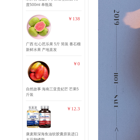
度500ml 单瓶装
￥138
广西 红心芭乐果 5斤 简装 番石榴
新鲜水果 产地直发
￥0
自然故事 海南三亚贵妃芒 芒果5
斤装
￥12.3
康麦斯深海鱼油软胶囊原装进口
大豆卵磷脂