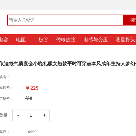
电容
电阻
二极管
传输连接
电感与变压
测量探头
依迪筱气质宴会小晚礼服女短款平时可穿赫本风成年主持人梦幻
编号：
￥229
本店价：
￥0
市场价：
-
+
数量
库存：
69993