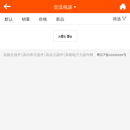
交流电源
筛选
默认
销量
价格
新品
0
0
共
页
条
高能元器件|高功率元器件|高压元器件|高能电子元器件网
粤ICP备xxxxxxxx号