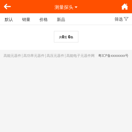
测量探头
筛选
默认
销量
价格
新品
0
0
共
页
条
高能元器件|高功率元器件|高压元器件|高能电子元器件网
粤ICP备xxxxxxxx号