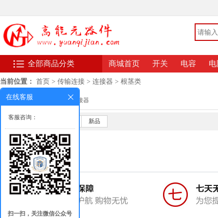
全部商品分类
商城首页
开关
电容
电
当前位置：
首页
>
传输连接
>
连接器
>
根茎类
在线客服
分类：
电缆
连接器
客服咨询：
默认
销量
价格
新品
扫一扫，关注微信公众号