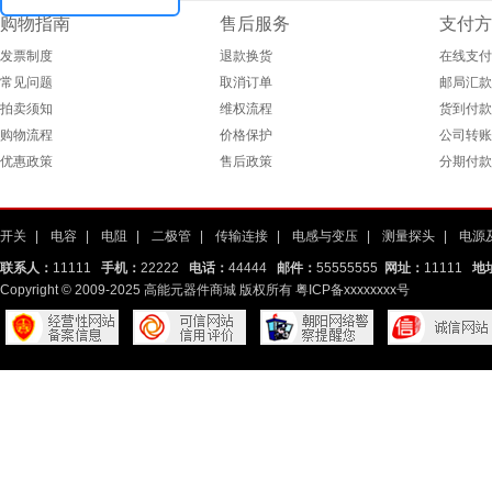
购物指南
售后服务
支付方
发票制度
退款换货
在线支付
常见问题
取消订单
邮局汇款
拍卖须知
维权流程
货到付款
购物流程
价格保护
公司转账
优惠政策
售后政策
分期付款
开关
|
电容
|
电阻
|
二极管
|
传输连接
|
电感与变压
|
测量探头
|
电源
联系人：
11111
手机：
22222
电话：
44444
邮件：
55555555
网址：
11111
地
Copyright © 2009-2025 高能元器件商城 版权所有
粤ICP备xxxxxxxx号