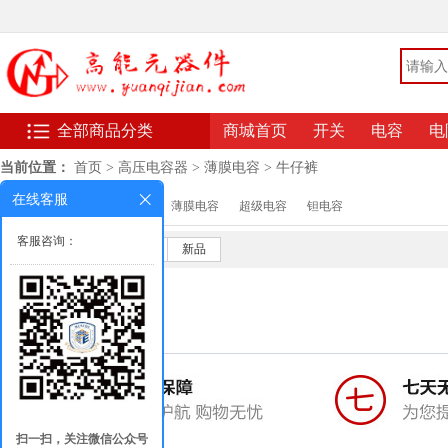
全部商品分类
商城首页
开关
电容
电
当前位置：
首页
>
高压电容器
>
薄膜电容
>
牛仔裤
在线客服
分类：
陶瓷电容
薄膜电容
超级电容
钽电容
客服咨询：
默认
销量
价格
新品
扫一扫，关注微信公众号