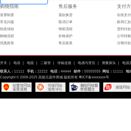
购物指南
售后服务
支付方
发票制度
退款换货
在线支付
常见问题
取消订单
邮局汇款
拍卖须知
维权流程
货到付款
购物流程
价格保护
公司转账
优惠政策
售后政策
分期付款
开关
|
电容
|
电阻
|
二极管
|
传输连接
|
电感与变压
|
测量探头
|
电源
联系人：
11111
手机：
22222
电话：
44444
邮件：
55555555
网址：
11111
地
Copyright © 2009-2025 高能元器件商城 版权所有
粤ICP备xxxxxxxx号