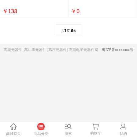
￥138
￥0
1
8
共
页
条
高能元器件|高功率元器件|高压元器件|高能电子元器件网
粤ICP备xxxxxxxx号
购物车
商城首页
商品分类
搜索
我的