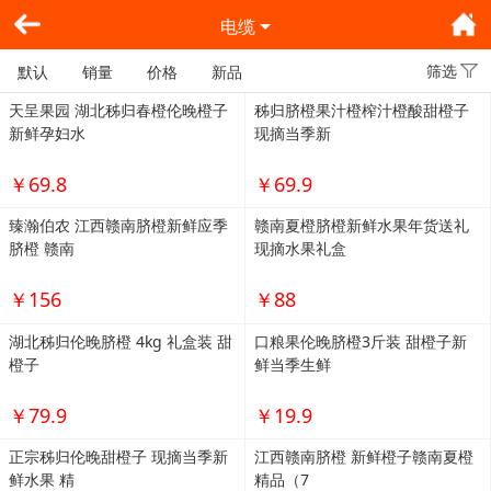
电缆
筛选
默认
销量
价格
新品
天呈果园 湖北秭归春橙伦晚橙子
秭归脐橙果汁橙榨汁橙酸甜橙子
新鲜孕妇水
现摘当季新
￥69.8
￥69.9
臻瀚伯农 江西赣南脐橙新鲜应季
赣南夏橙脐橙新鲜水果年货送礼
脐橙 赣南
现摘水果礼盒
￥156
￥88
湖北秭归伦晚脐橙 4kg 礼盒装 甜
口粮果伦晚脐橙3斤装 甜橙子新
橙子
鲜当季生鲜
￥79.9
￥19.9
正宗秭归伦晚甜橙子 现摘当季新
江西赣南脐橙 新鲜橙子赣南夏橙
鲜水果 精
精品（7