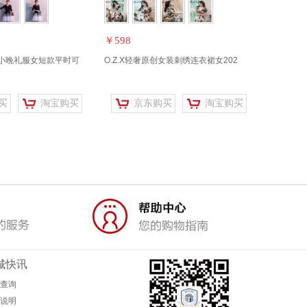
￥598
小晚礼服女短款平时可
O.Z.X轻奢原创女装刺绣连衣裙女202
买
淘宝购买
京东购买
淘宝购买
城快讯
查询
说明