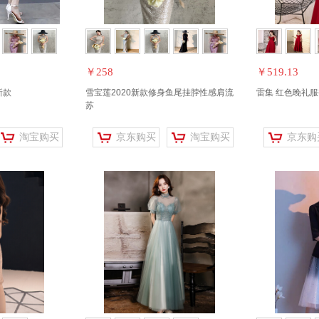
￥258
￥519.13
新款
雪宝莲2020新款修身鱼尾挂脖性感肩流
雷集 红色晚礼服
苏
淘宝购买
京东购买
淘宝购买
京东购