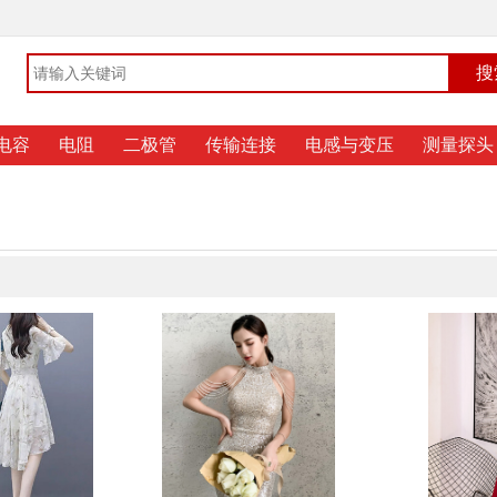
电容
电阻
二极管
传输连接
电感与变压
测量探头