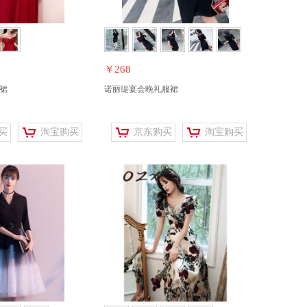
￥268
裙
诺丽缇宴会晚礼服裙
买
淘宝购买
京东购买
淘宝购买