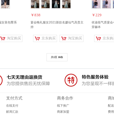
￥838
￥229
牌高端女装包臀系
宴会晚礼服女2021新款名媛仙气高贵主
依迪筱气质宴会
持
穿赫本
淘宝购买
京东购买
淘宝购买
京东购
共
1
页
10
条
支付方式
商务合作
商
在线支付
线下推广
配送
邮局汇款
商家加盟
费用