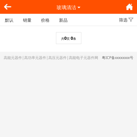
玻璃清洁
筛选
默认
销量
价格
新品
0
0
共
页
条
高能元器件|高功率元器件|高压元器件|高能电子元器件网
粤ICP备xxxxxxxx号