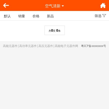
空气清新
筛选
默认
销量
价格
新品
0
0
共
页
条
高能元器件|高功率元器件|高压元器件|高能电子元器件网
粤ICP备xxxxxxxx号