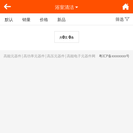
浴室清洁
筛选
默认
销量
价格
新品
0
0
共
页
条
高能元器件|高功率元器件|高压元器件|高能电子元器件网
粤ICP备xxxxxxxx号